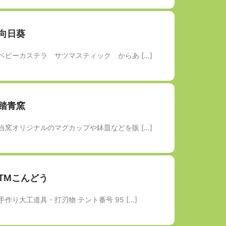
向日葵
ベビーカステラ サツマスティック からあ […]
踏青窯
当窯オリジナルのマグカップや鉢皿などを販 […]
TMこんどう
手作り大工道具・打刃物 テント番号 95 […]