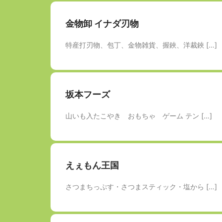
金物卸 イナダ刃物
特産打刃物、包丁、金物雑貨、握鋏、洋裁鋏 […]
坂本フーズ
山いも入たこやき おもちゃ ゲーム テン […]
えぇもん王国
さつまちっぷす・さつまスティック・塩から […]