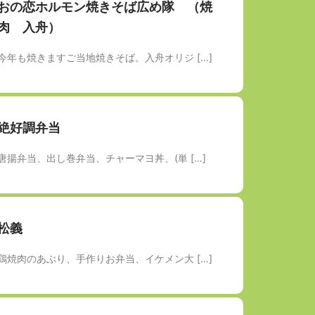
おの恋ホルモン焼きそば広め隊 （焼
肉 入舟）
今年も焼きますご当地焼きそば。入舟オリジ […]
絶好調弁当
唐揚弁当、出し巻弁当、チャーマヨ丼、(単 […]
松義
鶏焼肉のあぶり、手作りお弁当、イケメン大 […]