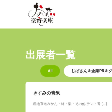
内
容
を
ス
キ
ッ
プ
出展者一覧
All
じばさん＆企業PR＆
きすみの青果
産地直送みかん・柿・梨・その他 テント番 […]