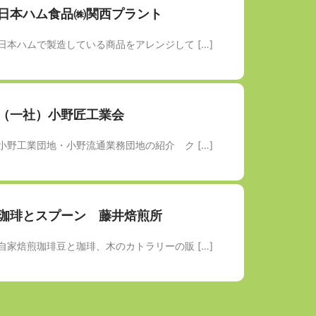
日本ハム食品㈱関西プラント
日本ハムで製造している商品をアレンジして […]
（一社）小野匠工業会
小野工業団地・小野流通業務団地の紹介 ク […]
珈琲とスプーン 藤井焙煎所
自家焙煎珈琲豆と珈琲、木のカトラリーの販 […]